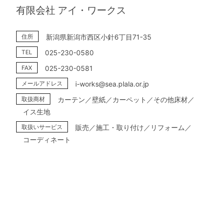
有限会社 アイ・ワークス
住所
新潟県新潟市西区小針6丁目71-35
TEL
025-230-0580
FAX
025-230-0581
メールアドレス
i-works@sea.plala.or.jp
取扱商材
カーテン／壁紙／カーペット／その他床材／
イス生地
取扱いサービス
販売／施工・取り付け／リフォーム／
コーディネート