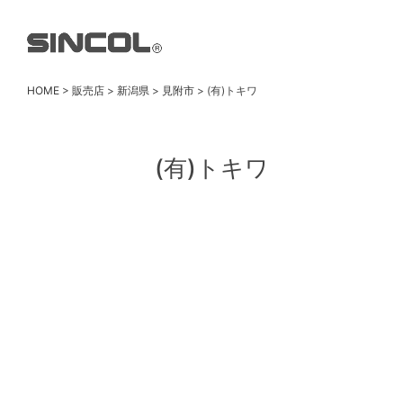
HOME
>
販売店
>
新潟県
>
見附市
>
(有)トキワ
(有)トキワ