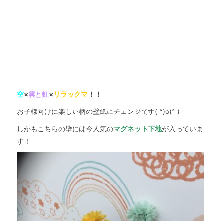
空
×
雲と虹
×
リラックマ
！！
お子様向けに楽しい柄の壁紙にチェンジです( ^)o(^ )
しかもこちらの壁には今人気の
マグネット下地
が入っていま
す！