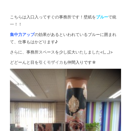
こちらは入口入ってすぐの事務所です！壁紙を
ブルー
で統
一！！
集中力アップ
の効果があるといわれているブルーに囲まれ
て、仕事もはかどります♪
さらに、事務所スペースを少し拡大いたしました<(_ _)>
どどーんと目を引く
モザイカ
も仲間入りです☆