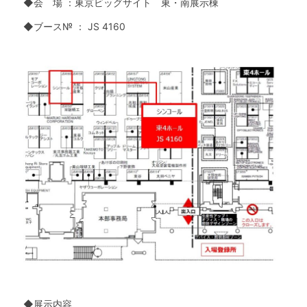
◆会 場 ：東京ビッグサイト 東・南展示棟
◆ブース№ ： JS 4160
◆展示内容