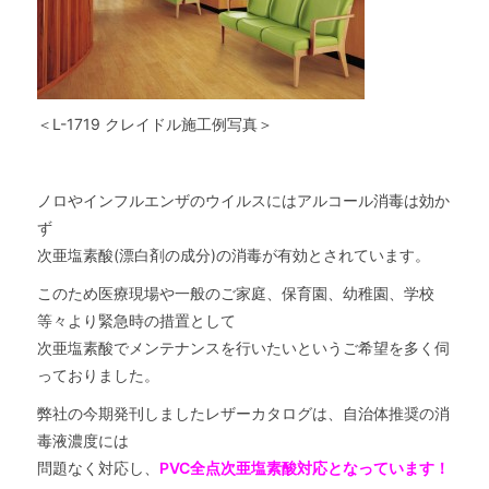
＜L-1719 クレイドル施工例写真＞
ノロやインフルエンザのウイルスにはアルコール消毒は効か
ず
次亜塩素酸(漂白剤の成分)の消毒が有効とされています。
このため医療現場や一般のご家庭、保育園、幼稚園、学校
等々より緊急時の措置として
次亜塩素酸でメンテナンスを行いたいというご希望を多く伺
っておりました。
弊社の今期発刊しましたレザーカタログは、自治体推奨の消
毒液濃度には
問題なく対応し、
PVC全点次亜塩素酸対応となっています！