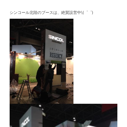
シンコール北陸のブースは、絶賛設営中\(゜゜)