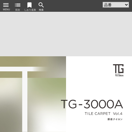
menu
list
bookmark
search
MENU
目次
しおり追加
検索