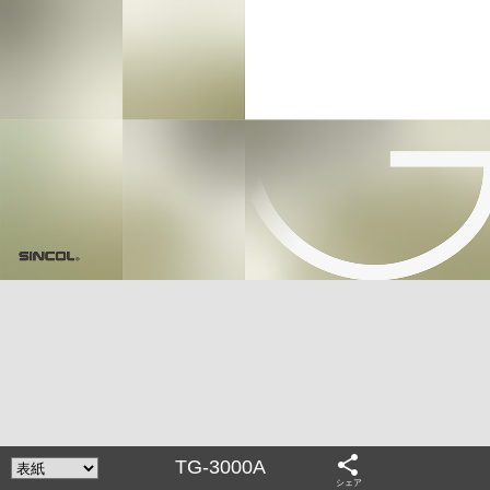
share
TG-3000A
シェア